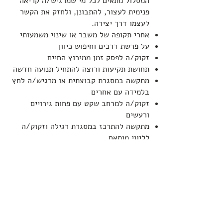
המסלול מתאים לכל מי שמרגיש/ה קריאה
פנימית לעצור, להתבונן, ולחזק את הקשר
לעצמו דרך יצירה.
אחרי תקופה של משבר או שינוי משמעותי
על פרשת דרכים וחיפוש כיוון
זקוק/ה לפסק זמן ממירוץ החיים
תחושת תקיעות ורוצה להתחיל תנועה חדשה
מתקשה במסגרת קבוצתית או מרגיש/ה לחץ
בלמידה עם אחרים
זקוק/ה למרחב שקט עם פחות גירויים
ורעשים
מתקשה להתרכז במסגרת רגילה וזקוק/ה
לליווי מותאם
לא תמיד יכול/ה להתחייב ללוח זמנים קבוע
של קבוצה
מרגיש/ה צורך בתשומת לב אישית מלאה
מרגיש/ה צורך בתהליך מדויק ועדין, גם בלי
סיבה מוגדרת
רוצה להתנסות? השאר/י פרטים