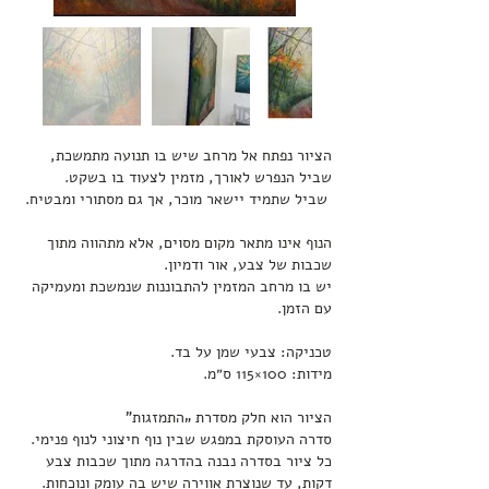
הציור נפתח אל מרחב שיש בו תנועה מתמשכת,
שביל הנפרש לאורך, מזמין לצעוד בו בשקט.
שביל שתמיד יישאר מוכר, אך גם מסתורי ומבטיח.​
הנוף אינו מתאר מקום מסוים, אלא מתהווה מתוך
שכבות של צבע, אור ודמיון.
יש בו מרחב המזמין להתבוננות שנמשכת ומעמיקה
עם הזמן.
טכניקה: צבעי שמן על בד.
מידות: 100×115 ס״מ.
הציור הוא חלק מסדרת „התמזגות”
סדרה העוסקת במפגש שבין נוף חיצוני לנוף פנימי.
כל ציור בסדרה נבנה בהדרגה מתוך שכבות צבע
דקות, עד שנוצרת אווירה שיש בה עומק ונוכחות.