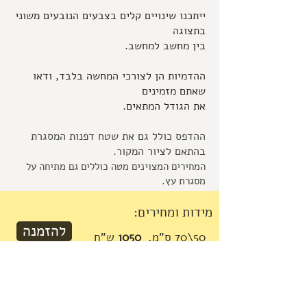
ייתכנו שינויים קלים בצבעים הנובעים משוני
בתצוגה
בין מחשב למחשב.
ההדמיות הן לצורכי המחשה בלבד, ודאו
שאתם מזמינים
את הגודל המתאים.
ההדפס כולל גם את שטח דפנות המסגרת
בהתאם לציור המקור.
המחירים המצוינים מטה כוללים גם מתיחה על
מסגרת עץ.
מידות ומחירים:
להזמנה
50\70 ס"מ,
1050
ש"ח
להזמנה
70\100 ס"מ,
1550
ש"ח
להזמנה
80\115 ס"מ,
2050
ש"ח