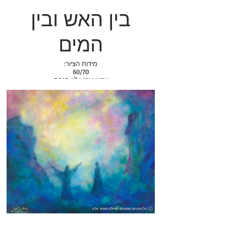
בין האש ובין
המים
:מידות הציור
60/70
.צבעי שמן ע"ג קנבס
שנת יצירה: 2010
.הציור נמכר