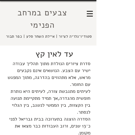
צבעים במרחב
הפנימי
סטודיו־גלריה לציור | איילת השחר סלע | כפר תבור
עד לאין קץ
סדרת ציורים הנולדת מתוך תהליך עבודה
ישיר עם הצבע. הנושאים אינם נקבעים
מראש, אלא מתהווים בהדרגה,
מתוך המפגש
עם החומר.
לעיתים מתגבשת צורה, לעיתים היא נותרת
חופשית מהגדרה,אך תמיד מתקיימת תנועה
בין הקצוות, בין הממשי לנשגב, בין הגלוי
לנסתר.
הסדרה הוצגה בתערוכה בבית גבריאל לפני
כ־13 שנים, ורוב העבודות כבר מצאו את
מקומן.