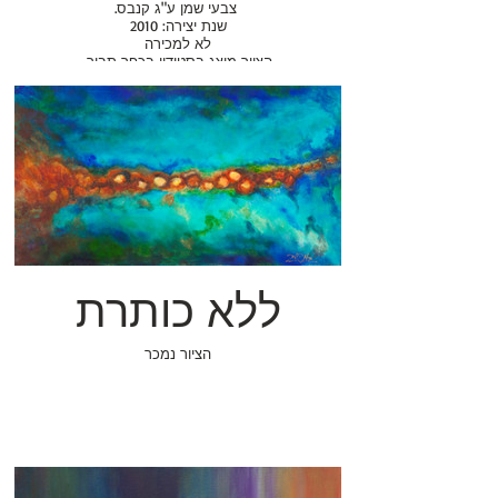
.צבעי שמן ע"ג קנבס
שנת יצירה: 2010
לא למכירה
.הציור מוצג בסטודיו בכפר תבור
ימים א', ה', ו'(בתיאום מראש)
ללא כותרת
הציור נמכר