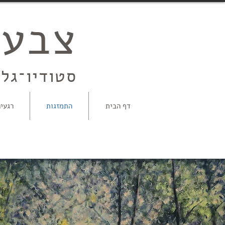
צבעי
סטודיו־גלר
דף הבית
התמזגות
רגעי