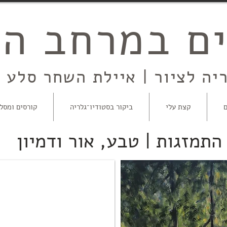
ם במרחב הפ
יה לציור | איילת השחר סלע |
ם
קצת עלי
ביקור בסטודיו־גלריה
קורסים ומסלו
התמזגות | טבע, אור ודמיון