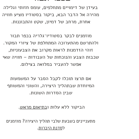
בעידן של דימויים מתחלפים, עומס חזותי וגלילה
מהירה אל הדבר הבא, ביקור בסטודיו מציע חוויה
אחרת, מרחב של דמיון, שקט והתבוננות.
מוזמנים לבקר בסטודיו־גלריה בכפר תבור
ולהתרשם מהתערוכה המתחלפת של ציורי המקור.
זוהי הזדמנות לראות מקרוב את הצבעוניות,
שכבות הצבע והנוכחות של העבודות – חוויה שאי
אפשר להעביר במלואה בצילום.
אם תרצו תוכלו לקבל הסבר על המשמעות
המיוחדת שבתהליך היצירה, והשוני והמשותף
שבין הסדרות השונות.
הביקור ללא עלות ו
בתיאום מראש
.
​מתעניינים בשבעת שלבי תהליך היצירה?
מוזמנים
ל
סדנת היכרות
.