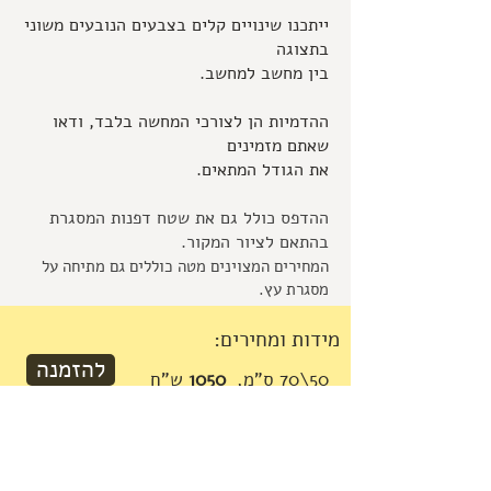
ייתכנו שינויים קלים בצבעים הנובעים משוני
בתצוגה
בין מחשב למחשב.
ההדמיות הן לצורכי המחשה בלבד, ודאו
שאתם מזמינים
את הגודל המתאים.
ההדפס כולל גם את שטח דפנות המסגרת
בהתאם לציור המקור.
המחירים המצוינים מטה כוללים גם מתיחה על
מסגרת עץ.
מידות ומחירים:
להזמנה
50\70 ס"מ,
1050
ש"ח
להזמנה
70\100 ס"מ,
1550
ש"ח
להזמנה
80\115 ס"מ,
2050
ש"ח